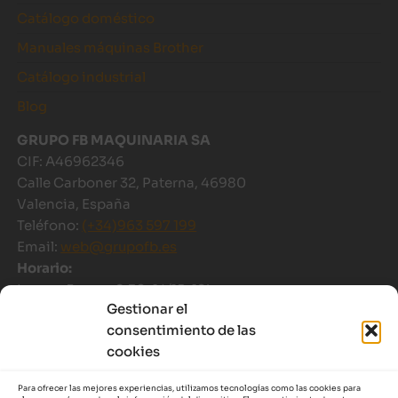
Catálogo doméstico
Manuales máquinas Brother
Catálogo industrial
Blog
GRUPO FB MAQUINARIA SA
CIF: A46962346
Calle Carboner 32, Paterna, 46980
Valencia, España
Teléfono:
(+34)963 597 199
Email:
web@grupofb.es
Horario:
Lunes- Jueves 8:30-14/15-18h
Gestionar el
Viernes 8:30-14h
consentimiento de las
Julio-Agosto: 8-14h
cookies
FORMAS DE PAGO
Para ofrecer las mejores experiencias, utilizamos tecnologías como las cookies para