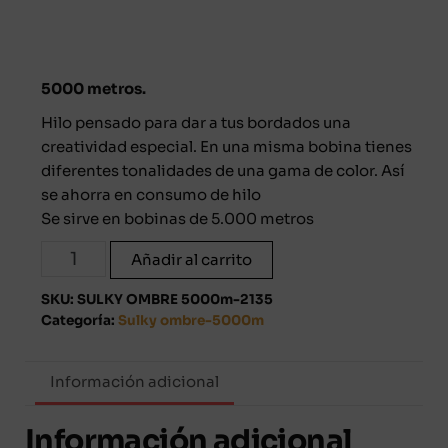
5000 metros.
Hilo pensado para dar a tus bordados una
creatividad especial. En una misma bobina tienes
diferentes tonalidades de una gama de color. Así
se ahorra en consumo de hilo
Se sirve en bobinas de 5.000 metros
Hilo
Añadir al carrito
para
bordar
SKU:
SULKY OMBRE 5000m-2135
Categoría:
Sulky ombre-5000m
Gunold
5000
m
Información adicional
SULKY
OMBRE-
Información adicional
2135