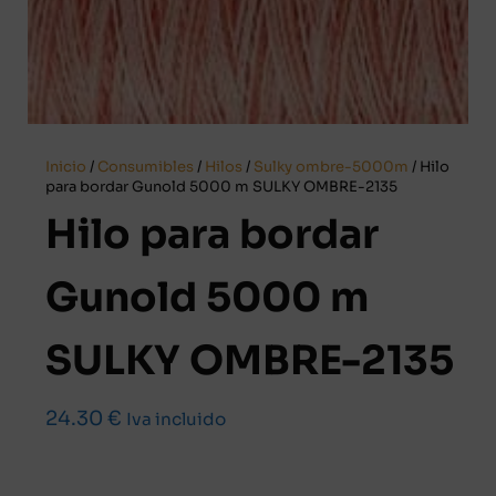
Inicio
/
Consumibles
/
Hilos
/
Sulky ombre-5000m
/ Hilo
para bordar Gunold 5000 m SULKY OMBRE-2135
Hilo para bordar
Gunold 5000 m
SULKY OMBRE-2135
24.30
€
Iva incluido